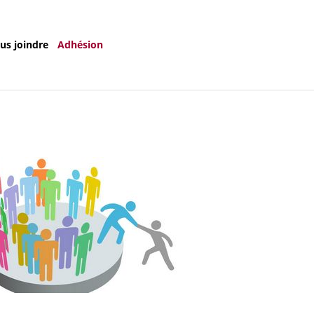
us joindre
Adhésion