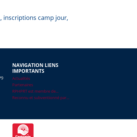
, inscriptions camp jour,
NAVIGATION LIENS
IMPORTANTS
P9
Actualités
Partenaires
RPHPRT est membre de...
Reconnu et subventionné par...