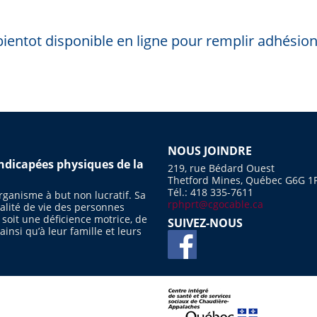
bientot disponible en ligne pour remplir adhésion
NOUS JOINDRE
dicapées physiques de la
219, rue Bédard Ouest
Thetford Mines, Québec G6G 1
Tél.: 418 335-7611
ganisme à but non lucratif. Sa
rphprt@cgocable.ca
ualité de vie des personnes
 soit une déficience motrice, de
SUIVEZ-NOUS
insi qu’à leur famille et leurs