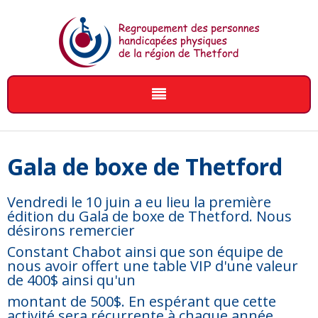
Aller au contenu principal
Accueil
Activité de sensibilisation «Souper obscur»
Qui sommes-nous?
Gala de boxe de Thetford
Gala de Boxe Olympique
Gala de boxe de Thetford
Mission
Services
Le «Souper Obscur», un franc succès !
L'équipe de travail
Vendredi le 10 juin a eu lieu la première
Party de Noël
Le conseil d'administration
Offre de services
Financement
édition du Gala de boxe de Thetford. Nous
Relocalisation du RPHPRT
Nos objectifs
Accompagnement
désirons remercier
Remerciements
Clientèles
Services offert à nos membres
Année 2015 - 2016
Nous joindre
Quelques définitions
Activités de loisirs
Année 2016 - 2017
Constant Chabot ainsi que son équipe de
Album photo
Services jeunesse
Année 2017 - 2018
Adhésion
nous avoir offert une table VIP d'une valeur
Aide à la mobilité motorisée
Année 2018 - 2019
de 400$ ainsi qu'un
Supportez notre organisme
Année 2019-2020
Année 2020 - 2021
montant de 500$. En espérant que cette
Année 2021-2022
activité sera récurrente à chaque année.